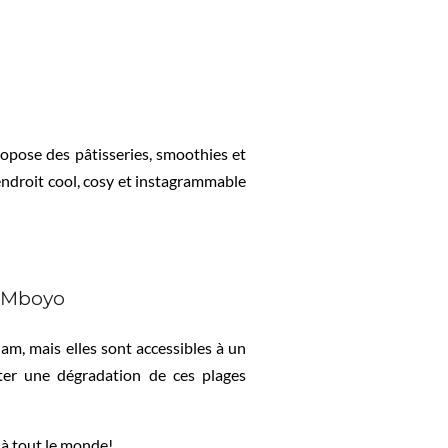
ropose des pâtisseries, smoothies et
 endroit cool, cosy et instagrammable
e Mboyo
lam, mais elles sont accessibles à un
ter une dégradation de ces plages
 à tout le monde!