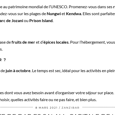
sée au patrimoine mondial de l’UNESCO. Promenez-vous dans ses
r
ndez-vous sur les plages de
Nungwi
et
Kendwa
. Elles sont parfait
arc de Jozani
ou
Prison Island
.
?
base de
fruits de mer
et d’
épices locales
. Pour l’hébergement, vous
s.
R ?
t de
juin à octobre
. Le temps est sec, idéal pour les activités en plein
cles dont vous avez besoin avant d’organiser votre séjour sur plac
isir, quelles activités faire ou ne pas faire, et bien plus.
8 MARS 2021
ZANZIBAR