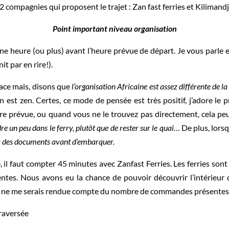
er 2 compagnies qui proposent le trajet : Zan fast ferries et Kiliman
Point important niveau organisation
e heure (ou plus) avant l’heure prévue de départ. Je vous parle e
t par en rire!).
ace mais, disons que
l’organisation Africaine est assez différente de la
t on est zen. Certes, ce mode de pensée est très positif, j’adore 
eure prévue, ou quand vous ne le trouvez pas directement, cela p
e un peu dans le ferry, plutôt que de rester sur le quai
… De plus, lors
lir des documents avant d’embarquer.
il faut compter 45 minutes avec Zanfast Ferries. Les ferries sont r
rentes. Nous avons eu la chance de pouvoir découvrir l’intérieur d
je ne me serais rendue compte du nombre de commandes présentes
traversée