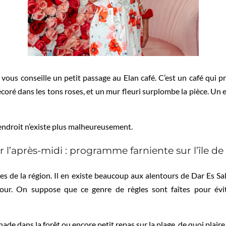
vous conseille un petit passage au Elan café. C’est un café qui p
écoré dans les tons roses, et un mur fleuri surplombe la pièce. Un
 endroit n’existe plus malheureusement.
r l’après-midi : programme farniente sur l’île d
es de la région. Il en existe beaucoup aux alentours de Dar Es Sa
our. On suppose que ce genre de règles sont faîtes pour évi
de dans la forêt ou encore petit repas sur la plage, de quoi plaire