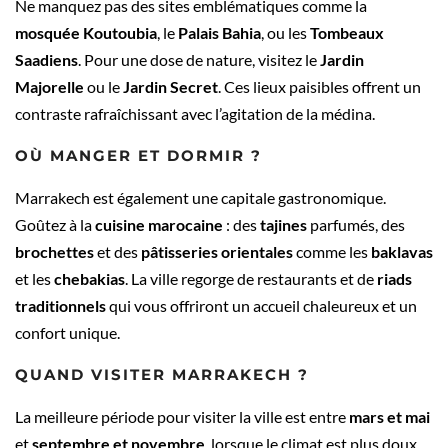
Ne manquez pas des sites emblématiques comme la
mosquée Koutoubia
, le
Palais Bahia
, ou les
Tombeaux
Saadiens
. Pour une dose de nature, visitez le
Jardin
Majorelle
ou le
Jardin Secret
. Ces lieux paisibles offrent un
contraste rafraîchissant avec l’agitation de la médina.
OÙ MANGER ET DORMIR ?
Marrakech est également une capitale gastronomique.
Goûtez à la
cuisine marocaine
: des
tajines
parfumés, des
brochettes
et des
pâtisseries orientales
comme les
baklavas
et les
chebakias
. La ville regorge de restaurants et de
riads
traditionnels
qui vous offriront un accueil chaleureux et un
confort unique.
QUAND VISITER MARRAKECH ?
La meilleure période pour visiter la ville est entre
mars et mai
et
septembre et novembre
, lorsque le climat est plus doux.