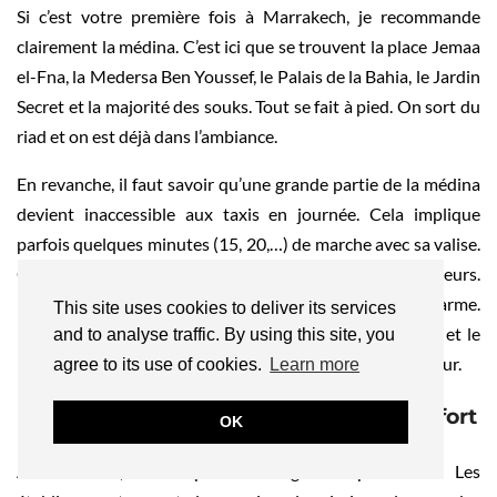
Si c’est votre première fois à Marrakech, je recommande
clairement la médina. C’est ici que se trouvent la place Jemaa
el-Fna, la Medersa Ben Youssef, le Palais de la Bahia, le Jardin
Secret et la majorité des souks. Tout se fait à pied. On sort du
riad et on est déjà dans l’ambiance.
En revanche, il faut savoir qu’une grande partie de la médina
devient inaccessible aux taxis en journée. Cela implique
parfois quelques minutes (15, 20,…) de marche avec sa valise.
Ce détail peut déranger certains voyageurs.
Personnellement, je trouve que cela fait partie du charme.
This site uses cookies to deliver its services
Dormir dans la médina, c’est accepter le bruit, l’énergie et le
and to analyse traffic. By using this site, you
mouvement. Mais c’est aussi vivre Marrakech de l’intérieur.
agree to its use of cookies.
Learn more
Dormir dans la Palmeraie : plus de confort
OK
À l’extérieur, l’atmosphère change complètement. Les