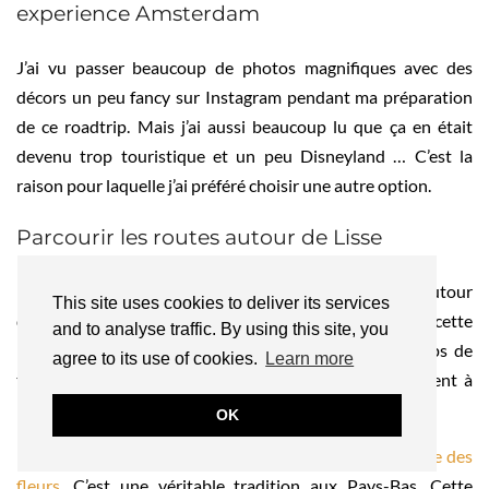
experience Amsterdam
J’ai vu passer beaucoup de photos magnifiques avec des
décors un peu fancy sur Instagram pendant ma préparation
de ce roadtrip. Mais j’ai aussi beaucoup lu que ça en était
devenu trop touristique et un peu Disneyland … C’est la
raison pour laquelle j’ai préféré choisir une autre option.
Parcourir les routes autour de Lisse
Une autre possibilité consiste à parcourir les routes autour
This site uses cookies to deliver its services
de Lisse, Hillegom ou Noordwijkerhout. C’est dans cette
and to analyse traffic. By using this site, you
région que se trouvent certains des plus beaux champs de
agree to its use of cookies.
Learn more
tulipes du pays. Au printemps, les couleurs s’enchaînent à
perte de vue et les arrêts photos sont nombreux.
OK
Dans la région de Lisse, vous retrouverez aussi
la parade des
fleurs
. C’est une véritable tradition aux Pays-Bas. Cette