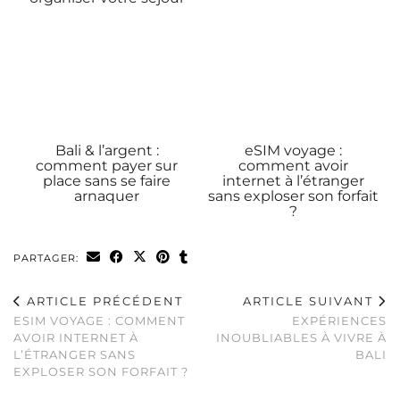
Bali & l’argent :
eSIM voyage :
comment payer sur
comment avoir
place sans se faire
internet à l’étranger
arnaquer
sans exploser son forfait
?
PARTAGER:
ARTICLE PRÉCÉDENT
ARTICLE SUIVANT
ESIM VOYAGE : COMMENT
EXPÉRIENCES
AVOIR INTERNET À
INOUBLIABLES À VIVRE À
L’ÉTRANGER SANS
BALI
EXPLOSER SON FORFAIT ?