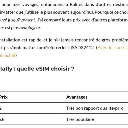
IM pour mes voyages, notamment à Bali et dans d’autres destin
Matter que j’utilise le plus souvent aujourd’hui. Pourquoi ce cho
ouvé jusqu’à présent
. J’ai comparé leurs prix avec d’autres platefo
r est plus avantageux
.
l’installation est rapide, et je n’ai jamais rencontré de gros problè
 (https://mobimatter.com?referrerId=LISAD32412 (
Avec le code 
in achat
)
afly : quelle eSIM choisir ?
Prix
Avantages
€
Très bon rapport qualité/prix
€€
Très populaire