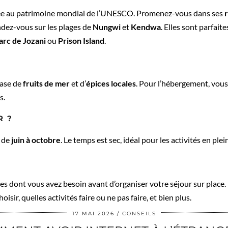
sée au patrimoine mondial de l’UNESCO. Promenez-vous dans ses
r
ndez-vous sur les plages de
Nungwi
et
Kendwa
. Elles sont parfait
arc de Jozani
ou
Prison Island
.
?
base de
fruits de mer
et d’
épices locales
. Pour l’hébergement, vous
s.
R ?
t de
juin à octobre
. Le temps est sec, idéal pour les activités en plein
cles dont vous avez besoin avant d’organiser votre séjour sur plac
isir, quelles activités faire ou ne pas faire, et bien plus.
17 MAI 2026
CONSEILS