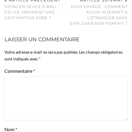
VOYAGER SEULE À BALI :
ESIM VOYAGE : COMMENT
EST-CE VRAIMENT UNE
AVOIR INTERNET À
DESTINATION SÛRE ?
L’ÉTRANGER SANS
EXPLOSER SON FORFAIT ?
LAISSER UN COMMENTAIRE
Votre adresse e-mail ne sera pas publiée.
Les champs obligatoires
sont indiqués avec
*
Commentaire
*
Nom
*