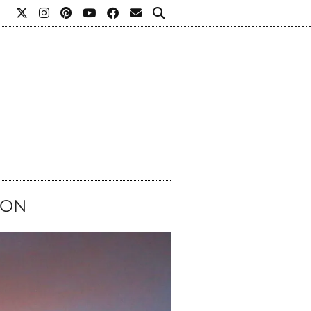
L
ION