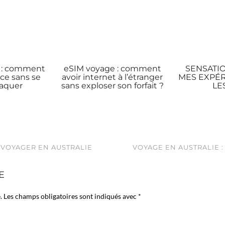
nt : comment
eSIM voyage : comment
SENSATIO
ace sans se
avoir internet à l’étranger
MES EXPÉ
naquer
sans exploser son forfait ?
LE
VOYAGER EN AUSTRALIE
VOYAGE EN AUSTRALIE :
E
.
Les champs obligatoires sont indiqués avec
*