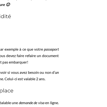
ture 🙂
idité
par exemple à ce que votre
passeport
 vous devez faire refaire un document
ent pas embarquer!
avoir si vous avez besoin ou non d’
un
e. Celui-ci est valable 2 ans.
 place
éalable une
demande de visa
en ligne.