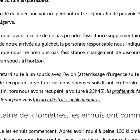
écidé de louer une voiture pendant notre séjour afin de pouvoir 
Algarve.
, nous avons décidé de ne pas prendre l’assistance supplémentair
s de notre arrivée au guichet, la personne responsable nous indi
é que nous ne prenions pas l’assistance, changement de discou
un soucis à l’horizon.
etard suite à un soucis avec l’avion (atterrissage d’urgence suit
e récupérer la voiture car nous sommes soisdisant en horaire d
tin, hors nous avons récupéré la voiture à 23h45).
Ils
profitent
du fa
le vol pour vous
facturer des frais supplémentaires.
taine de kilomètres, les ennuis ont co
 que les ennuis commencent. Après avoir roulé à peine 100 kilom
 Nous prenons donc contact avec l’assistance. Ils nous redirigent