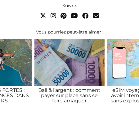
Suivre:
Vous pourriez peut-être aimer :
 FORTES :
Bali & l’argent : comment
eSIM voya
NCES DANS
payer sur place sans se
avoir intern
IRS
faire arnaquer
sans explose