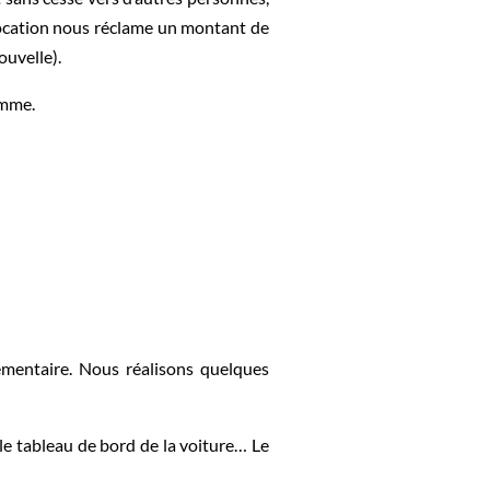
location nous réclame un montant de
ouvelle).
omme.
émentaire. Nous réalisons quelques
le tableau de bord de la voiture… Le