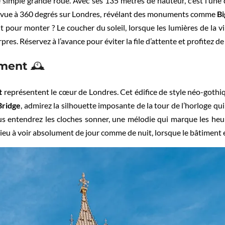
 simple grande roue. Avec ses 135 mètres de hauteur, c’est l’une
e vue à 360 degrés sur Londres, révélant des monuments comme
Bi
 pour monter ? Le coucher du soleil, lorsque les lumières de la vi
pres. Réservez à l’avance pour éviter la file d’attente et profitez d
lement
🕰️
t
représentent le cœur de Londres. Cet édifice de style néo-gothiq
Bridge
, admirez la silhouette imposante de la tour de l’horloge qui 
s entendrez les cloches sonner, une mélodie qui marque les heur
ieu à voir absolument de jour comme de nuit, lorsque le bâtiment e