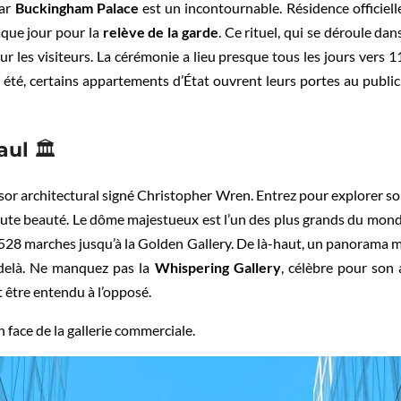
par
Buckingham Palace
est un incontournable. Résidence officielle
aque jour pour la
relève de la garde
. Ce rituel, qui se déroule da
ur les visiteurs. La cérémonie a lieu presque tous les jours vers 
n été, certains appartements d’État ouvrent leurs portes au public
Paul
🏛️
sor architectural signé Christopher Wren. Entrez pour explorer s
toute beauté. Le dôme majestueux est l’un des plus grands du mond
 528 marches jusqu’à la Golden Gallery. De là-haut, un panorama ma
-delà. Ne manquez pas la
Whispering Gallery
, célèbre pour son
 être entendu à l’opposé.
n face de la gallerie commerciale.