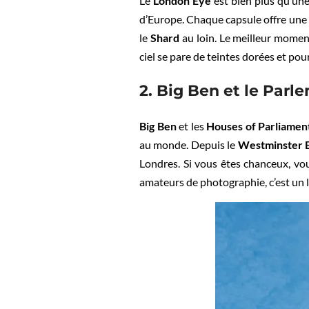
Le
London Eye
est bien plus qu’une
d’Europe. Chaque capsule offre un
le
Shard
au loin. Le meilleur moment
ciel se pare de teintes dorées et pour
2. Big Ben et le Par
Big Ben
et les
Houses of Parliamen
au monde. Depuis le
Westminster 
Londres. Si vous êtes chanceux, vou
amateurs de photographie, c’est un l