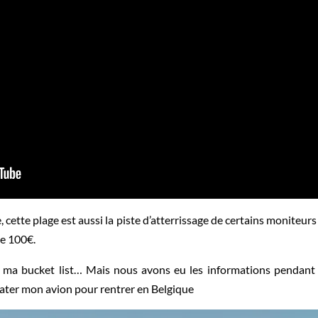
, cette plage est aussi la piste d’atterrissage de certains moniteur
de 100€.
 ma bucket list… Mais nous avons eu les informations pendant ma
rater mon avion pour rentrer en Belgique